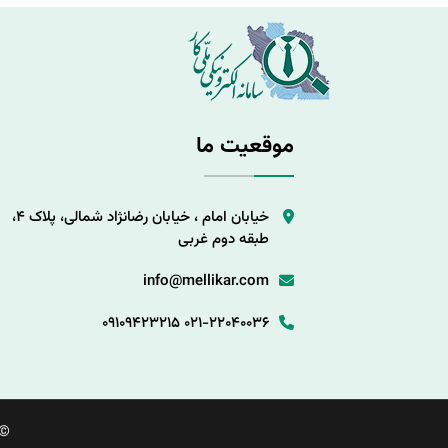
موقعیت ما
خیابان امام ، خیابان رضانژاد شمالی، پلاک 4،
طبقه دوم غربی
info@mellikar.com
09109423215
021-22040036
©.