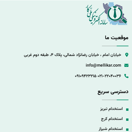
موقعیت ما
خیابان امام ، خیابان رضانژاد شمالی، پلاک 4، طبقه دوم غربی
info@mellikar.com
09109423215
021-22040036
دسترسی سریع
استخدام تبریز
استخدام کرج
استخدام شیراز