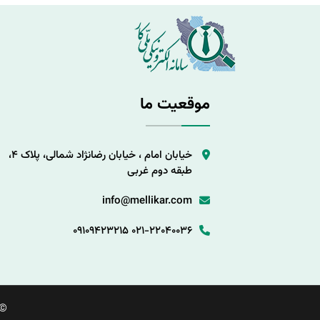
موقعیت ما
خیابان امام ، خیابان رضانژاد شمالی، پلاک 4،
طبقه دوم غربی
info@mellikar.com
09109423215
021-22040036
©.