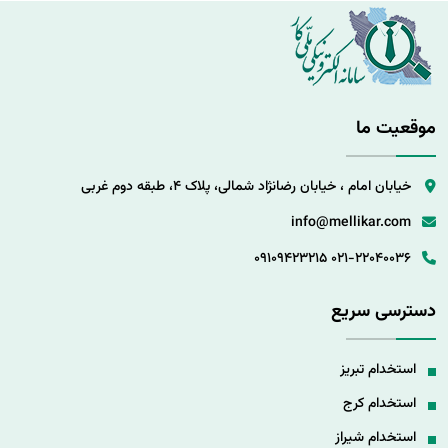
موقعیت ما
خیابان امام ، خیابان رضانژاد شمالی، پلاک 4، طبقه دوم غربی
info@mellikar.com
09109423215
021-22040036
دسترسی سریع
استخدام تبریز
استخدام کرج
استخدام شیراز