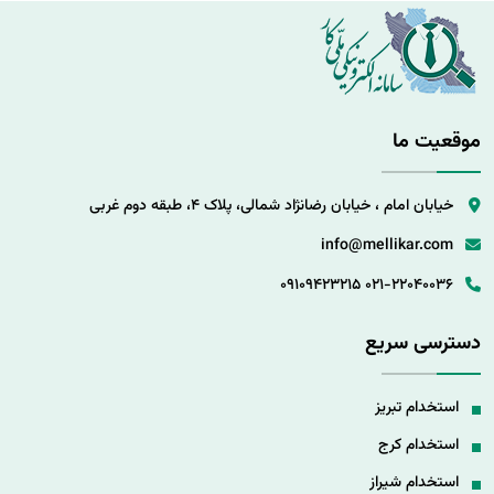
موقعیت ما
خیابان امام ، خیابان رضانژاد شمالی، پلاک 4، طبقه دوم غربی
info@mellikar.com
09109423215
021-22040036
دسترسی سریع
استخدام تبریز
استخدام کرج
استخدام شیراز