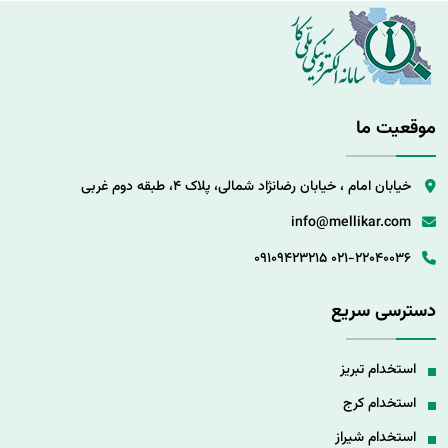
موقعیت ما
خیابان امام ، خیابان رضانژاد شمالی، پلاک 4، طبقه دوم غربی
info@mellikar.com
09109423215
021-22040036
دسترسی سریع
استخدام تبریز
استخدام کرج
استخدام شیراز