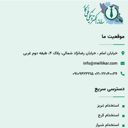
موقعیت ما
خیابان امام ، خیابان رضانژاد شمالی، پلاک 4، طبقه دوم غربی
info@mellikar.com
09109423215
021-22040036
دسترسی سریع
استخدام تبریز
استخدام کرج
استخدام شیراز