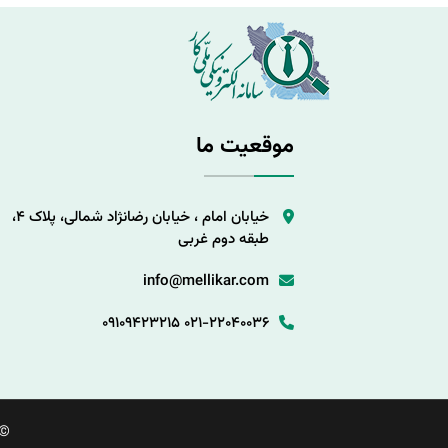
موقعیت ما
خیابان امام ، خیابان رضانژاد شمالی، پلاک 4،
طبقه دوم غربی
info@mellikar.com
09109423215
021-22040036
©.