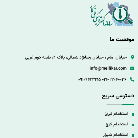
موقعیت ما
خیابان امام ، خیابان رضانژاد شمالی، پلاک 4، طبقه دوم غربی
info@mellikar.com
09109423215
021-22040036
دسترسی سریع
استخدام تبریز
استخدام کرج
استخدام شیراز