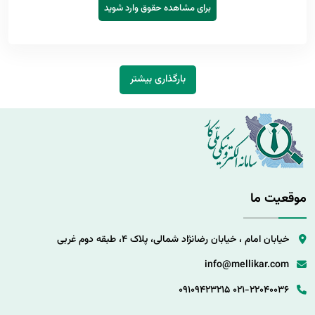
برای مشاهده حقوق وارد شوید
بارگذاری بیشتر
موقعیت ما
خیابان امام ، خیابان رضانژاد شمالی، پلاک 4، طبقه دوم غربی
info@mellikar.com
09109423215
021-22040036