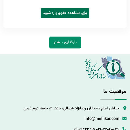
برای مشاهده حقوق وارد شوید
بارگذاری بیشتر
موقعیت ما
خیابان امام ، خیابان رضانژاد شمالی، پلاک 4، طبقه دوم غربی
info@mellikar.com
09109423215
021-22040036