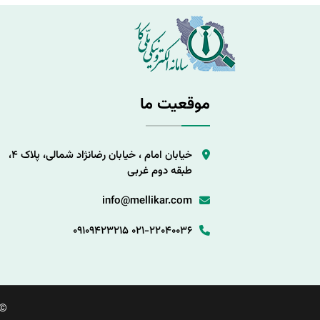
موقعیت ما
خیابان امام ، خیابان رضانژاد شمالی، پلاک 4،
طبقه دوم غربی
info@mellikar.com
09109423215
021-22040036
©.