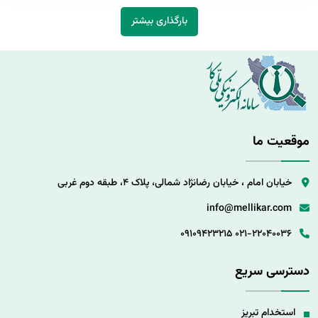
بارگذاری بیشتر
موقعیت ما
خیابان امام ، خیابان رضانژاد شمالی، پلاک 4، طبقه دوم غربی
info@mellikar.com
09109423215
021-22040036
دسترسی سریع
استخدام تبریز