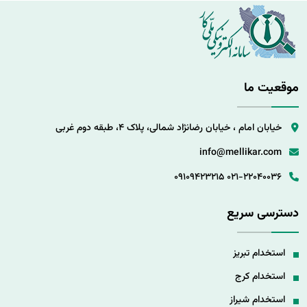
موقعیت ما
خیابان امام ، خیابان رضانژاد شمالی، پلاک 4، طبقه دوم غربی
info@mellikar.com
09109423215
021-22040036
دسترسی سریع
استخدام تبریز
استخدام کرج
استخدام شیراز