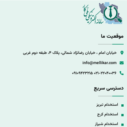
موقعیت ما
خیابان امام ، خیابان رضانژاد شمالی، پلاک 4، طبقه دوم غربی
info@mellikar.com
09109423215
021-22040036
دسترسی سریع
استخدام تبریز
استخدام کرج
استخدام شیراز