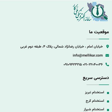
موقعیت ما
خیابان امام ، خیابان رضانژاد شمالی، پلاک 4، طبقه دوم غربی
info@mellikar.com
09109423215
021-22040036
دسترسی سریع
استخدام تبریز
استخدام کرج
استخدام شیراز