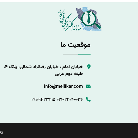
موقعیت ما
خیابان امام ، خیابان رضانژاد شمالی، پلاک 4،
طبقه دوم غربی
info@mellikar.com
09109423215
021-22040036
©.