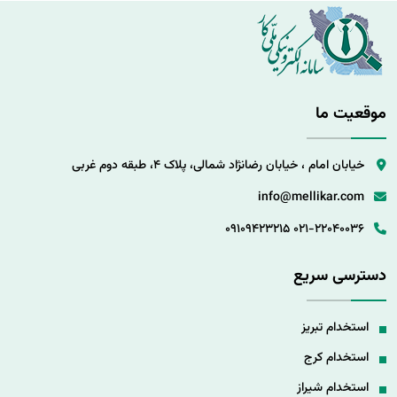
موقعیت ما
خیابان امام ، خیابان رضانژاد شمالی، پلاک 4، طبقه دوم غربی
info@mellikar.com
09109423215
021-22040036
دسترسی سریع
استخدام تبریز
استخدام کرج
استخدام شیراز