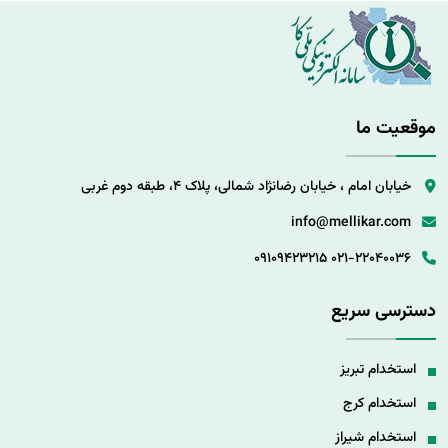
موقعیت ما
خیابان امام ، خیابان رضانژاد شمالی، پلاک 4، طبقه دوم غربی
info@mellikar.com
09109423215
021-22040036
دسترسی سریع
استخدام تبریز
استخدام کرج
استخدام شیراز