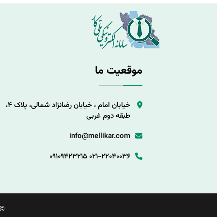
موقعیت ما
خیابان امام ، خیابان رضانژاد شمالی، پلاک 4،
طبقه دوم غربی
info@mellikar.com
09109423215
021-22040036
©.