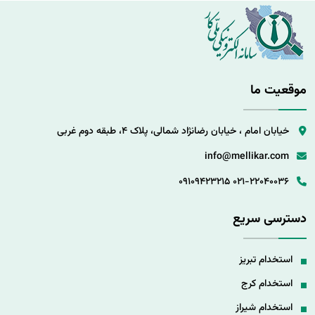
موقعیت ما
خیابان امام ، خیابان رضانژاد شمالی، پلاک 4، طبقه دوم غربی
info@mellikar.com
09109423215
021-22040036
دسترسی سریع
استخدام تبریز
استخدام کرج
استخدام شیراز