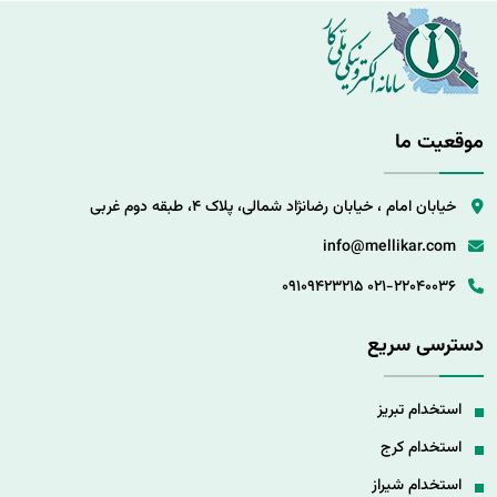
موقعیت ما
خیابان امام ، خیابان رضانژاد شمالی، پلاک 4، طبقه دوم غربی
info@mellikar.com
09109423215
021-22040036
دسترسی سریع
استخدام تبریز
استخدام کرج
استخدام شیراز