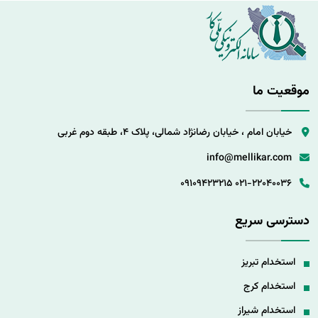
موقعیت ما
خیابان امام ، خیابان رضانژاد شمالی، پلاک 4، طبقه دوم غربی
info@mellikar.com
09109423215
021-22040036
دسترسی سریع
استخدام تبریز
استخدام کرج
استخدام شیراز