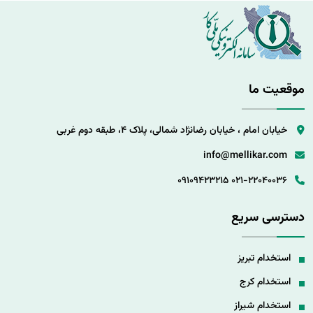
موقعیت ما
خیابان امام ، خیابان رضانژاد شمالی، پلاک 4، طبقه دوم غربی
info@mellikar.com
09109423215
021-22040036
دسترسی سریع
استخدام تبریز
استخدام کرج
استخدام شیراز