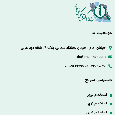
موقعیت ما
خیابان امام ، خیابان رضانژاد شمالی، پلاک 4، طبقه دوم غربی
info@mellikar.com
09109423215
021-22040036
دسترسی سریع
استخدام تبریز
استخدام کرج
استخدام شیراز