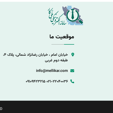
موقعیت ما
خیابان امام ، خیابان رضانژاد شمالی، پلاک 4،
طبقه دوم غربی
info@mellikar.com
09109423215
021-22040036
©.