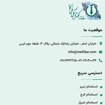
موقعیت ما
خیابان امام ، خیابان رضانژاد شمالی، پلاک 4، طبقه دوم غربی
info@mellikar.com
09109423215
021-22040036
دسترسی سریع
استخدام تبریز
استخدام کرج
استخدام شیراز