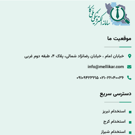
موقعیت ما
خیابان امام ، خیابان رضانژاد شمالی، پلاک 4، طبقه دوم غربی
info@mellikar.com
09109423215
021-22040036
دسترسی سریع
استخدام تبریز
استخدام کرج
استخدام شیراز