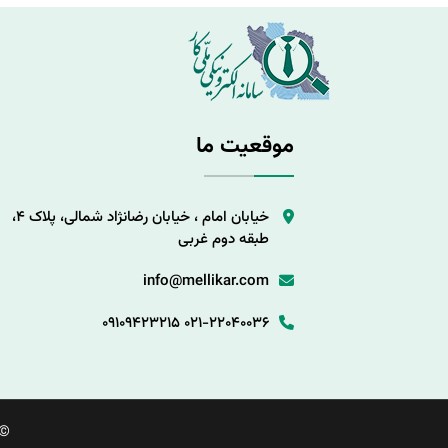
موقعیت ما
خیابان امام ، خیابان رضانژاد شمالی، پلاک 4،
طبقه دوم غربی
info@mellikar.com
09109423215
021-22040036
©.