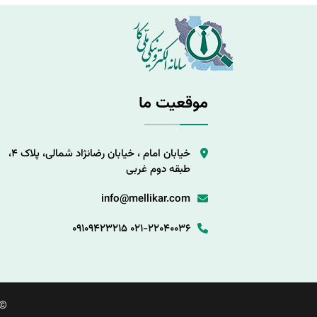
موقعیت ما
خیابان امام ، خیابان رضانژاد شمالی، پلاک 4،
طبقه دوم غربی
info@mellikar.com
09109423215
021-22040036
©.