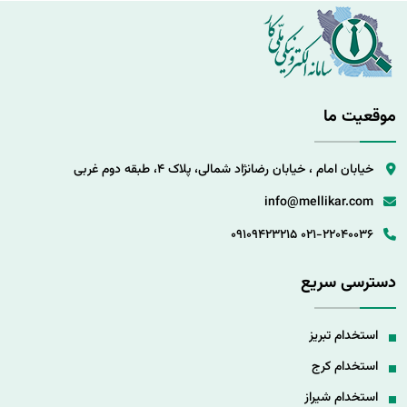
موقعیت ما
خیابان امام ، خیابان رضانژاد شمالی، پلاک 4، طبقه دوم غربی
info@mellikar.com
09109423215
021-22040036
دسترسی سریع
استخدام تبریز
استخدام کرج
استخدام شیراز