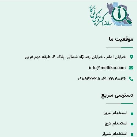
موقعیت ما
خیابان امام ، خیابان رضانژاد شمالی، پلاک 4، طبقه دوم غربی
info@mellikar.com
09109423215
021-22040036
دسترسی سریع
استخدام تبریز
استخدام کرج
استخدام شیراز