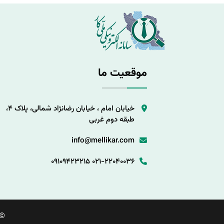
موقعیت ما
خیابان امام ، خیابان رضانژاد شمالی، پلاک 4،
طبقه دوم غربی
info@mellikar.com
09109423215
021-22040036
©.