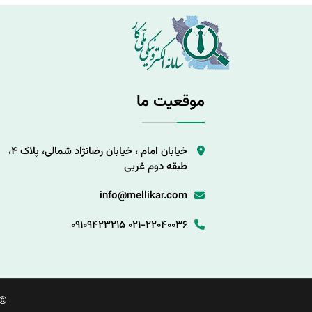
موقعیت ما
خیابان امام ، خیابان رضانژاد شمالی، پلاک 4،
طبقه دوم غربی
info@mellikar.com
09109423215
021-22040036
©.