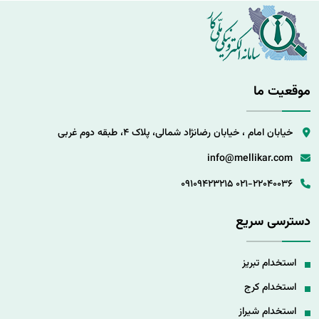
موقعیت ما
خیابان امام ، خیابان رضانژاد شمالی، پلاک 4، طبقه دوم غربی
info@mellikar.com
09109423215
021-22040036
دسترسی سریع
استخدام تبریز
استخدام کرج
استخدام شیراز