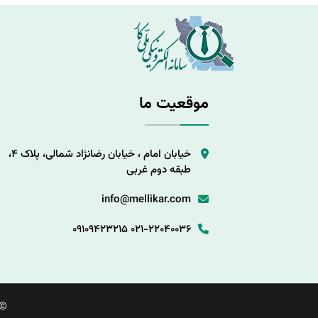
موقعیت ما
خیابان امام ، خیابان رضانژاد شمالی، پلاک 4،
طبقه دوم غربی
info@mellikar.com
09109423215
021-22040036
©.