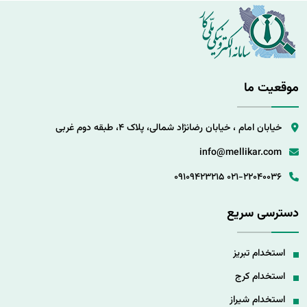
موقعیت ما
خیابان امام ، خیابان رضانژاد شمالی، پلاک 4، طبقه دوم غربی
info@mellikar.com
09109423215
021-22040036
دسترسی سریع
استخدام تبریز
استخدام کرج
استخدام شیراز