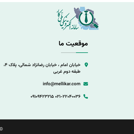
موقعیت ما
خیابان امام ، خیابان رضانژاد شمالی، پلاک 4،
طبقه دوم غربی
info@mellikar.com
09109423215
021-22040036
©.