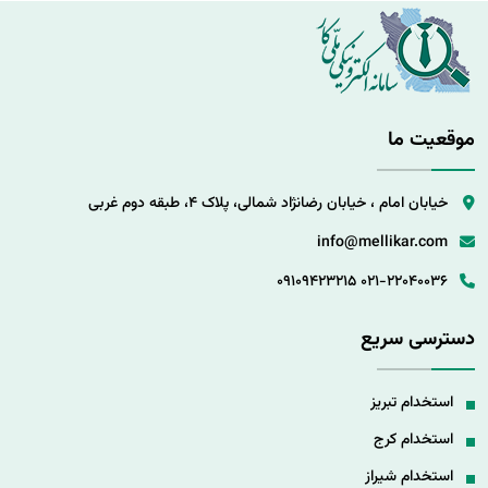
موقعیت ما
خیابان امام ، خیابان رضانژاد شمالی، پلاک 4، طبقه دوم غربی
info@mellikar.com
09109423215
021-22040036
دسترسی سریع
استخدام تبریز
استخدام کرج
استخدام شیراز