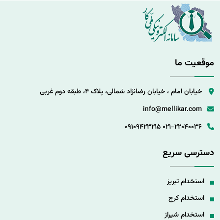
موقعیت ما
خیابان امام ، خیابان رضانژاد شمالی، پلاک 4، طبقه دوم غربی
info@mellikar.com
09109423215
021-22040036
دسترسی سریع
استخدام تبریز
استخدام کرج
استخدام شیراز