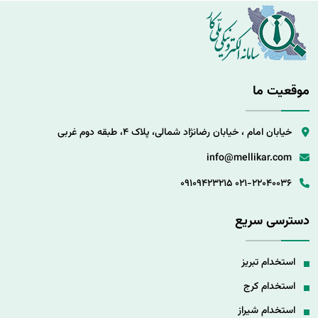
موقعیت ما
خیابان امام ، خیابان رضانژاد شمالی، پلاک 4، طبقه دوم غربی
info@mellikar.com
09109423215
021-22040036
دسترسی سریع
استخدام تبریز
استخدام کرج
استخدام شیراز